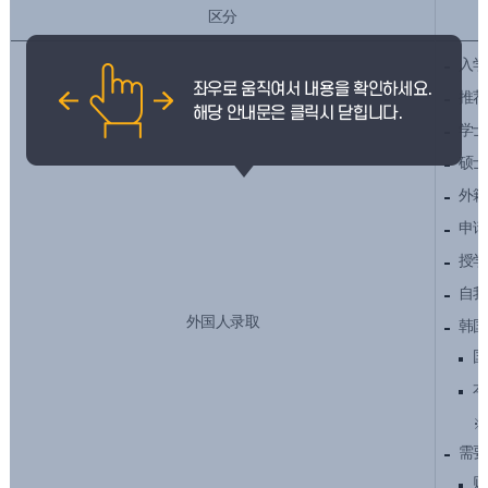
区分
入学
推荐
学士
硕士
外籍
申请
授学
自我
外国人录取
韩国
国
本
需要
财