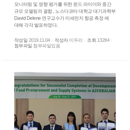
모니터링 및 영향 평가를 위한 윈드 라이더와 중간
규모 모델링의 결합 , 노스다코타 대학교 대기과학부
David Delene 연구교수가 미세먼지 항공 측정 에
대해 각각 발표하였다.
작성일
2019.11.04
작성자
이두리
조회
13284
첨부파일
첨부파일있음