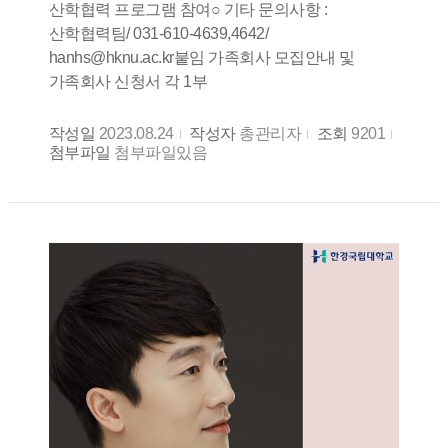
산학협력 프로그램 참여○ 기타 문의사항 :
산학협력팀/ 031-610-4639,4642/
hanhs@hknu.ac.kr붙임 가족회사 모집안내 및
가족회사 신청서 각 1부
작성일
2023.08.24
작성자
총관리자
조회
9201
첨부파일
첨부파일있음