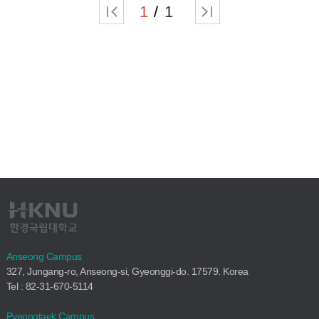
1
1
Anseong Campus
327, Jungang-ro, Anseong-si, Gyeonggi-do. 17579. Korea
Tel : 82-31-670-5114
Pyeongtaek Campus