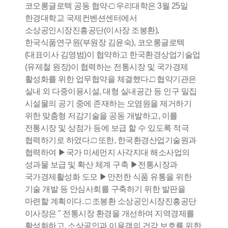
코오롱글로텍 공동 협약-□ 우리대학은 3월 25일
한경대학교 국제컨벤션센터에서
소상공인시장진흥공단(이사장 조봉환),
한국식품연구원(부원장 김윤숙), 코오롱글로텍
(대표이사 김영범)이 협약하고 한국환경상업기술업
(유제철 원장)이 협력하는 전통시장 및 국가경제
활성화를 위한 업무협약을 체결했다.□ 협약기관은
실내 외 다중이용시설, 대형 실내공간 등 인구 밀집
시설물의 공기 중에 존재하는 오염원을 제거하기
위한 맞춤형 저감기술을 공동 개발하고, 이를
전통시장 및 상점가 등에 보급 할 수 있도록 적극
협력하기로 하였다.□ 또한, 한국환경산업기술원과
협력하여 ▶국가 미세먼지 사각지대 해소사업의
성과물 보급 및 확산 체계 구축 ▶전통시장과
국가경제활성화 도모 ▶안전한 식품 유통을 위한
기술 개발 등 안심사회를 구축하기 위한 발판을
마련할 계획이다. □ 조봉환 소상공인시장진흥공단
이사장은 " 전통시장 환경을 개선하여 지역경제를
활성화하고, 소상공인과 이용객의 건강 보호를 위한