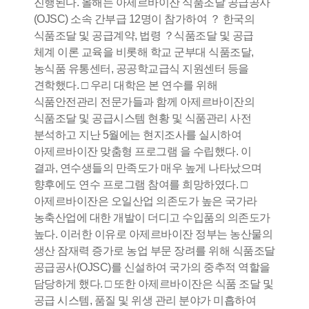
진행된다. 올해는 아제르바이잔 식품조달 공급공사
(OJSC) 소속 간부급 12명이 참가하여 ？ 한국의
식품조달 및 공급계약, 법령 ？식품조달 및 공급
체계 이론 교육을 비롯해 학교 군부대 식품조달,
농식품 유통센터, 공공학교급식 지원센터 등을
견학했다. □ 우리 대학은 본 연수를 위해
식품안전관리 전문가들과 함께 아제르바이잔의
식품조달 및 공급시스템 현황 및 식품관리 사전
분석하고 지난 5월에는 현지조사를 실시하여
아제르바이잔 맞춤형 프로그램 을 수립했다. 이
결과, 연수생들의 만족도가 매우 높게 나타났으며
향후에도 연수 프로그램 참여를 희망하였다. □
아제르바이잔은 오일산업 의존도가 높은 국가라
농축산업에 대한 개발이 더디고 수입품의 의존도가
높다. 이러한 이유로 아제르바이잔 정부는 농산물의
생산 잠재력 증가로 농업 부문 장려를 위해 식품조달
공급공사(OJSC)를 신설하여 국가의 중추적 역할을
담당하게 했다. □ 또한 아제르바이잔은 식품 조달 및
공급 시스템, 품질 및 위생 관리 분야가 미흡하여