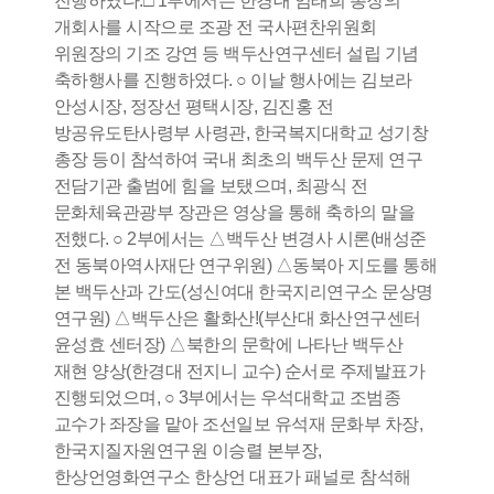
진행하였다.□ 1부에서는 한경대 임태희 총장의
개회사를 시작으로 조광 전 국사편찬위원회
위원장의 기조 강연 등 백두산연구센터 설립 기념
축하행사를 진행하였다. ○ 이날 행사에는 김보라
안성시장, 정장선 평택시장, 김진홍 전
방공유도탄사령부 사령관, 한국복지대학교 성기창
총장 등이 참석하여 국내 최초의 백두산 문제 연구
전담기관 출범에 힘을 보탰으며, 최광식 전
문화체육관광부 장관은 영상을 통해 축하의 말을
전했다. ○ 2부에서는 △백두산 변경사 시론(배성준
전 동북아역사재단 연구위원) △동북아 지도를 통해
본 백두산과 간도(성신여대 한국지리연구소 문상명
연구원) △백두산은 활화산!(부산대 화산연구센터
윤성효 센터장) △북한의 문학에 나타난 백두산
재현 양상(한경대 전지니 교수) 순서로 주제발표가
진행되었으며, ○ 3부에서는 우석대학교 조범종
교수가 좌장을 맡아 조선일보 유석재 문화부 차장,
한국지질자원연구원 이승렬 본부장,
한상언영화연구소 한상언 대표가 패널로 참석해