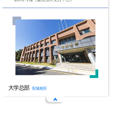
机械工程楼
工程1号楼
工程2号楼
工程3号楼
联合实验室实践中心
人文社会科学中心
自然科学馆
中央图书馆
大学总部
安城校区
学生中心
未来融合技术研究中心
第一层
地方文化综合中心
103
AI融合部办公室
白湖广场
106
总务部办公室