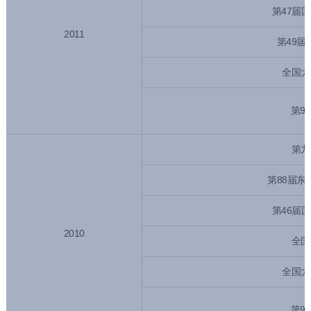
第47届
2011
第49
全国大
第9
第九
第88届
第46届
2010
全国
全国大
第9