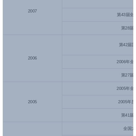
2007
第43届
第28
第42届
2006
2006年
第27
2005年
2005
2005年
第41
全国大