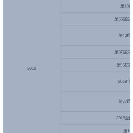
第18
第55届
第40
第97届
第55届
2019
2019
第57
2019
第1