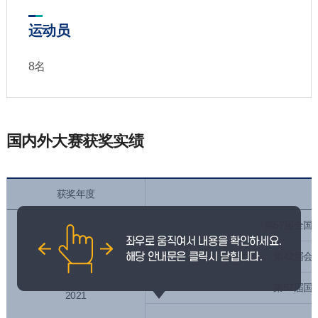
运动员
8名
国内外大赛获奖实绩
获奖年度
第57届全
第42届
第57届
2021