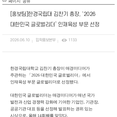
페이지 공유
[홍보팀]한경국립대 김찬기 총장, ‘2026
대한민국 글로벌리더’ 인재육성 부문 선정
2026.06.10
입학홍보본부
1133
한경국립대학교 김찬기 총장이 매경미디어가
주관하는
「
2026
대한민국 글로벌리더
」
에서
인재육성 부문 글로벌리더로 선정됐다
.
대한민국 글로벌리더는 매경미디어가 매년 국가
발전과 산업 경쟁력 강화에 기여한 기업인
,
기관장
,
공공기관 대표 등을 선정해 발표하는 권위 있는
시상으로
,
올해
14
회째를 맞았다
.