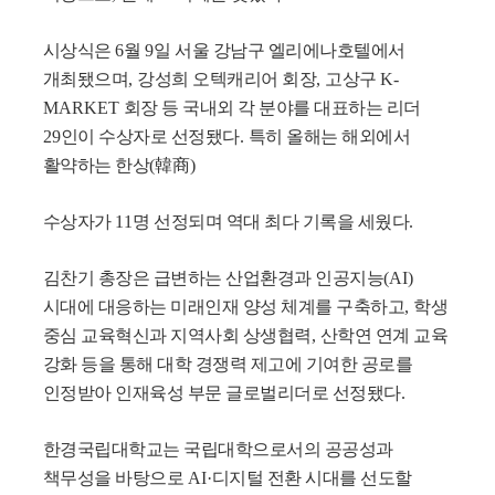
시상식은
6
월
9
일 서울 강남구 엘리에나호텔에서
개최됐으며
,
강성희 오텍캐리어 회장
,
고상구
K-
MARKET
회장 등 국내외 각 분야를 대표하는 리더
29
인이 수상자로 선정됐다
.
특히 올해는 해외에서
활약하는 한상
(
韓商
)
수상자가
11
명 선정되며 역대 최다 기록을 세웠다
.
김찬기 총장은 급변하는 산업환경과 인공지능
(AI)
시대에 대응하는 미래인재 양성 체계를 구축하고
,
학생
중심 교육혁신과 지역사회 상생협력
,
산학연 연계 교육
강화 등을 통해 대학 경쟁력 제고에 기여한 공로를
인정받아 인재육성 부문 글로벌리더로 선정됐다
.
한경국립대학교는 국립대학으로서의 공공성과
책무성을 바탕으로
AI·
디지털 전환 시대를 선도할