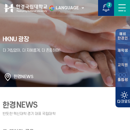
2
LANGUAGE
예비
HKNU 광장
한경인
재학생
교직원
한경NEWS
졸업생
한경NEWS