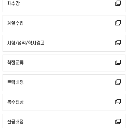
재수강
계절수업
시험/성적/학사경고
학점교류
트랙배정
복수전공
전공배정