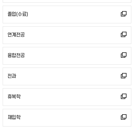
졸업(수료)
연계전공
융합전공
전과
휴복학
재입학