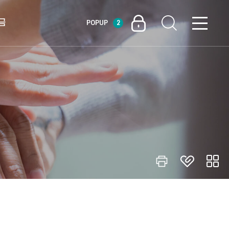
금
POPUP
2