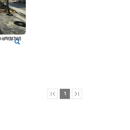
수상작(참가상)
1