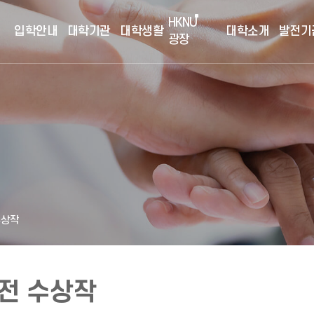
HKNU
입학안내
대학기관
대학생활
대학소개
발전기
광장
수상작
모전 수상작