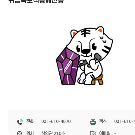
귀금속보석공예전공
031-610-4870
031-610-
전화
팩스
창의관 210호
-
위치
이메일