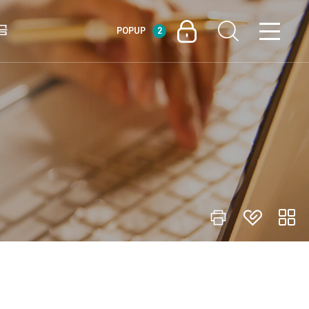
금
POPUP
2