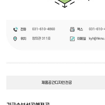
031-610-4860
031-610-
전화
팩스
창의관 311호
kyh@hknu.
위치
이메일
제품공간디자인전공