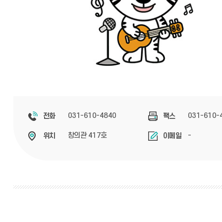
031-610-4840
031-610-
전화
팩스
창의관 417호
-
위치
이메일