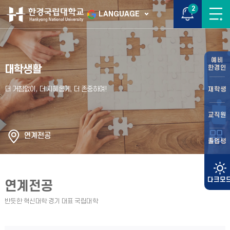
2
LANGUAGE
예비
대학생활
한경인
재학생
교직원
연계전공
졸업생
연계전공