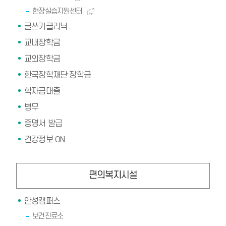
현장실습지원센터
글쓰기클리닉
교내장학금
교외장학금
한국장학재단 장학금
학자금대출
병무
증명서 발급
건강정보 ON
편의복지시설
안성캠퍼스
보건진료소