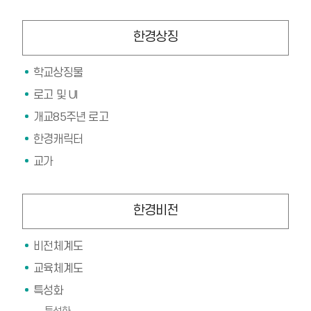
한경상징
학교상징물
로고 및 UI
개교85주년 로고
한경캐릭터
교가
한경비전
비전체계도
교육체계도
특성화