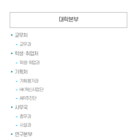
대학본부
교무처
교무과
학생·취업처
학생·취업과
기획처
기획평가과
HK혁신사업단
AIR추진단
사무국
총무과
시설과
연구본부