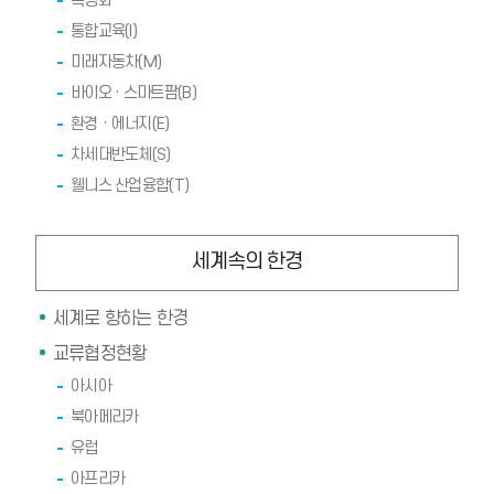
특성화
통합교육(I)
미래자동차(M)
바이오 · 스마트팜(B)
환경ㆍ에너지(E)
차세대반도체(S)
웰니스 산업융합(T)
세계속의 한경
세계로 향하는 한경
교류협정현황
아시아
북아메리카
유럽
아프리카