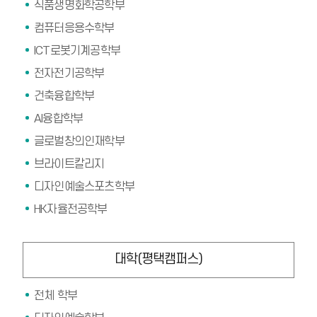
식품생명화학공학부
컴퓨터응용수학부
ICT로봇기계공학부
전자전기공학부
건축융합학부
AI융합학부
글로벌창의인재학부
브라이트칼리지
디자인예술스포츠학부
HK자율전공학부
대학(평택캠퍼스)
전체 학부