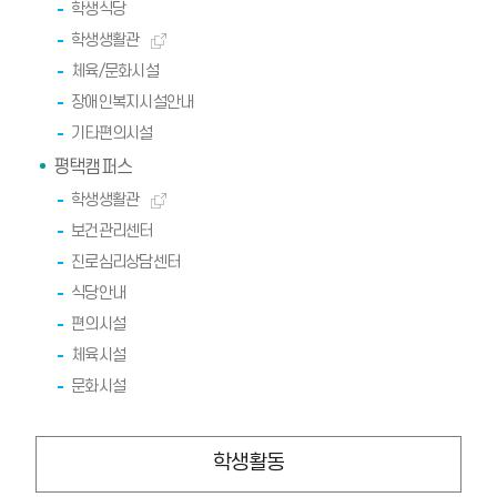
학생식당
학생생활관
체육/문화시설
장애인복지시설안내
기타편의시설
평택캠퍼스
학생생활관
보건관리센터
진로심리상담센터
식당안내
편의시설
체육시설
문화시설
학생활동