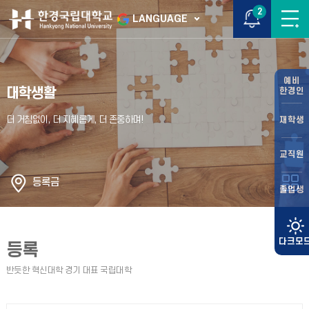
2
LANGUAGE
예비
대학생활
한경인
재학생
교직원
등록금
졸업생
등록