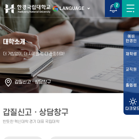
2
LANGUAGE
예비
대학소개
한경인
재학생
교직원
갑질신고ㆍ상담창구
졸업생
갑질신고ㆍ상담창구