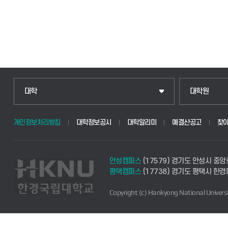
대학
대학원
개인정보처리방침
대학정보공시
대학알리미
예결산공고
찾
안성캠퍼스
(17579) 경기도 안성시 중앙
평택캠퍼스
(17738) 경기도 평택시 한
Copyright (c) Hankyong National Universi