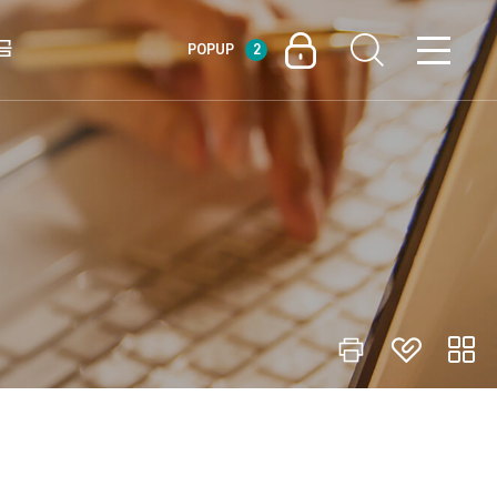
금
POPUP
2