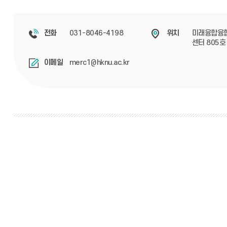
031-8046-4198
미래융합융
전화
위치
센터 805호
merc1@hknu.ac.kr
이메일