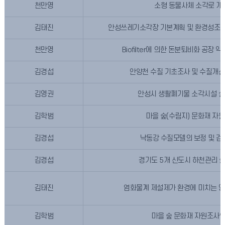
천만영
소형 동물사체 소각로 개
김태진
안성쓰레기소각장 기본계획 및 환경성조사
천만영
Biofilter에 의한 돈분퇴비화 공장
김경섭
안양천 수질 기초조사 및 수질개선
김영권
안성시 생활폐기물 소각시설 설
김학범
마을 숲(수림지) 문화재 자
김경섭
낙동강 수질모델의 보정 및 검
김경섭
경기도 5개 신도시 하천관리 
김태진
염화물계 제설제가 환경에 미치는 영향
김학범
마을 숲 문화재 자원조사