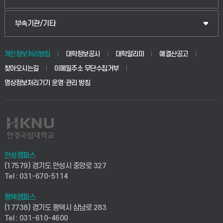
식물자원조경학부
공공정책대학원
웹메일
중앙도서관
부속기관/기타
동물생명융합학부
경영대학원
학사시스템(학부)
학생생활관(안성)
개인정보처리방침
대학정보공시
대학알리미
예결산공고
생명공학부
찾아오시는길
이메일주소 무단수집거부
교육대학원
학사시스템(전문학사 및 전공심화)
학생생활관(평택)
영상정보처리기기 운영·관리 방침
건설환경공학부
사이버캠퍼스(학부)
발전기금
사회안전시스템공학부
사이버캠퍼스(전문학사 및 전공심화)
산학협력단
식품생명화학공학부
시설바로처리서비스
취업지원센터
안성캠퍼스
(17579) 경기도 안성시 중앙로 327
컴퓨터응용수학부
연구실안전관리시스템
Tel : 031-670-5114
창업지원센터
ICT로봇기계공학부
평택캠퍼스
산학연구관리시스템
현장실습지원센터
(17738) 경기도 평택시 삼남로 283
Tel : 031-610-4600
전자전기공학부