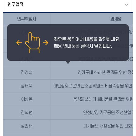
연구업적
연구책임자
과제명
김경섭
청송지역 건설사업 환경영향평가 육상 
김경섭
낙동강 유역의 수량 및 수질관리에
김경섭
경기도내 소하천 관리를 위한 정화
김경섭
경기도내 소하천 관리를 위한 정화
김태욱
내인성호르몬의 탄소동위원소 비율측정을 위한 소
이상은
음식물쓰레기 퇴비품질 관리를 위한 
김학범
안성상징 가로공원 조성산업 기
김인배
폐기물의 재활용을 위한 탄화기