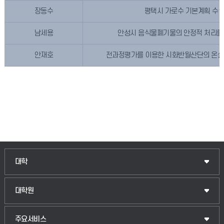
장동수
평택시 가로수 기본계획 수
남세용
안성시 음식물폐기물의 안정적 처리를
안재호
전과정평가를 이용한 시화반월산단의 온
인문융합공공인재학부
대학
법경영학부
일반대학원
대학원
웰니스산업융합학부
산업대학원
입학안내
주요서비스