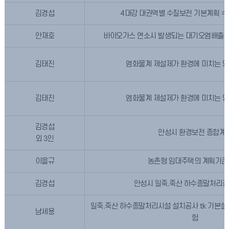
김경섭
4대강 대권역별 수질보전 기본계획 수
안재호
바이오가스 연소시 발생되는 대기오염배출 
김태진
염화물계 제설제가 환경에 미치는 영향
김태진
염화물계 제설제가 환경에 미치는 영향
김경섭
안성시 환경보전 종합계
외 3인
이을규
농촌형 임대주택의 계획기준
김경섭
안성시 일죽.죽산 하수종말처리장
일죽.죽산 하수종말처리시설 설치공사 tk 기본설계
남세용
험