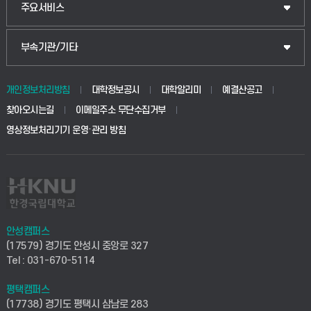
산업대학원
입학안내
주요서비스
식물자원조경학부
공공정책대학원
웹메일
중앙도서관
부속기관/기타
동물생명융합학부
경영대학원
학사시스템(학부)
학생생활관(안성)
개인정보처리방침
대학정보공시
대학알리미
예결산공고
생명공학부
찾아오시는길
이메일주소 무단수집거부
교육대학원
학사시스템(전문학사 및 전공심화)
학생생활관(평택)
영상정보처리기기 운영·관리 방침
건설환경공학부
사이버캠퍼스(학부)
발전기금
사회안전시스템공학부
사이버캠퍼스(전문학사 및 전공심화)
산학협력단
식품생명화학공학부
시설바로처리서비스
취업지원센터
안성캠퍼스
(17579) 경기도 안성시 중앙로 327
컴퓨터응용수학부
연구실안전관리시스템
Tel : 031-670-5114
창업지원센터
ICT로봇기계공학부
평택캠퍼스
산학연구관리시스템
현장실습지원센터
(17738) 경기도 평택시 삼남로 283