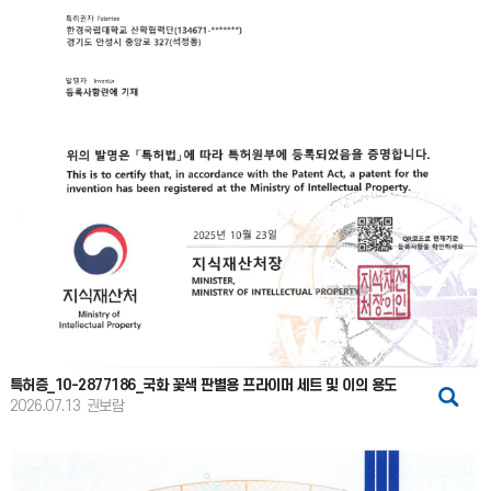
특허증_10-2877186_국화 꽃색 판별용 프라이머 세트 및 이의 용도
2026.07.13
권보람