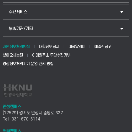
웰니스산업융합학부
산업대학원
입학안내
주요서비스
식물자원조경학부
공공정책대학원
웹메일
중앙도서관
부속기관/기타
동물생명융합학부
경영대학원
학사시스템(학부)
학생생활관(안성)
개인정보처리방침
대학정보공시
대학알리미
예결산공고
생명공학부
찾아오시는길
이메일주소 무단수집거부
교육대학원
학사시스템(전문학사 및 전공심화)
학생생활관(평택)
영상정보처리기기 운영·관리 방침
건설환경공학부
사이버캠퍼스(학부)
발전기금
사회안전시스템공학부
사이버캠퍼스(전문학사 및 전공심화)
산학협력단
식품생명화학공학부
시설바로처리서비스
취업지원센터
안성캠퍼스
(17579) 경기도 안성시 중앙로 327
컴퓨터응용수학부
연구실안전관리시스템
Tel : 031-670-5114
창업지원센터
ICT로봇기계공학부
평택캠퍼스