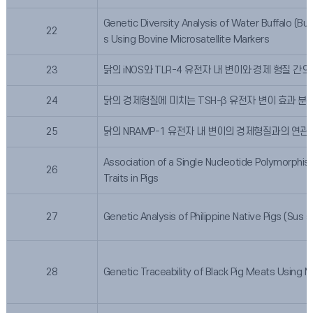
Genetic Diversity Analysis of Water Buffalo (Buba
22
s Using Bovine Microsatellite Markers
23
닭의 iNOS와 TLR-4 유전자 내 변이와 경제 형질 간
24
닭의 경제형질에 미치는 TSH-β 유전자 변이 효과 분
25
닭의 NRAMP-1 유전자 내 변이의 경제형질과의 연관
Association of a Single Nucleotide Polymorphi
26
Traits in Pigs
27
Genetic Analysis of Philippine Native Pigs (Sus s
28
Genetic Traceability of Black Pig Meats Using M