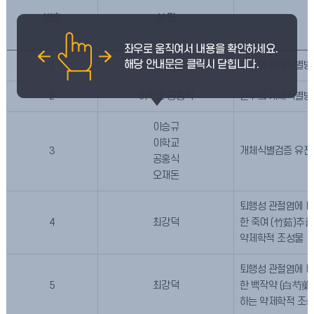
번호
성 명
1
이학교 공홍식
한우의 개체식별방
2
이학교 공홍식
한우의 개체식별방
이승규
이학교
3
개체식별검증 유전
공홍식
오재돈
퇴행성 관절염에 
4
최강덕
한 죽여 (竹茹)추
약제학적 조성물
퇴행성 관절염에 
5
최강덕
한 백작약 (白芍藥
하는 약제학적 조