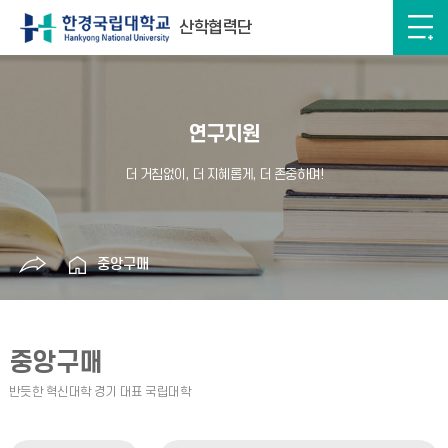
산학협력단
연구지원
중앙구매
중앙구매