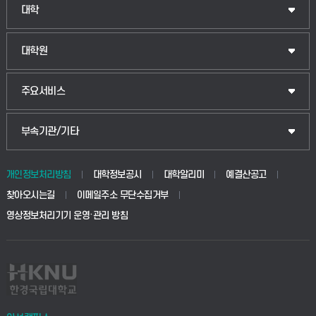
인문융합공공인재학부
대학
법경영학부
일반대학원
대학원
웰니스산업융합학부
산업대학원
입학안내
주요서비스
식물자원조경학부
공공정책대학원
웹메일
중앙도서관
부속기관/기타
동물생명융합학부
경영대학원
학사시스템(학부)
학생생활관(안성)
개인정보처리방침
대학정보공시
대학알리미
예결산공고
생명공학부
찾아오시는길
이메일주소 무단수집거부
교육대학원
학사시스템(전문학사 및 전공심화)
학생생활관(평택)
영상정보처리기기 운영·관리 방침
건설환경공학부
사이버캠퍼스(학부)
발전기금
사회안전시스템공학부
사이버캠퍼스(전문학사 및 전공심화)
산학협력단
식품생명화학공학부
시설바로처리서비스
취업지원센터