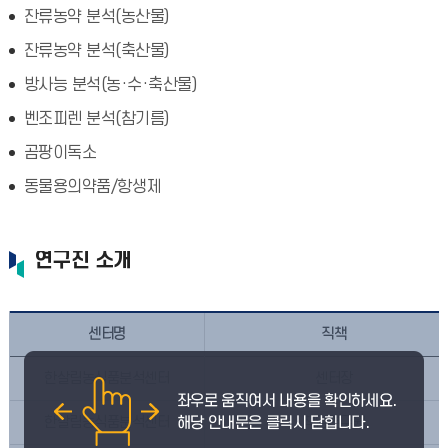
잔류농약 분석(농산물)
잔류농약 분석(축산물)
방사능 분석(농·수·축산물)
벤조피렌 분석(참기름)
곰팡이독소
동물용의약품/항생제
연구진 소개
센터명
직책
한살림농식품분석센터
센터장
한살림농식품분석센터
책임연구원