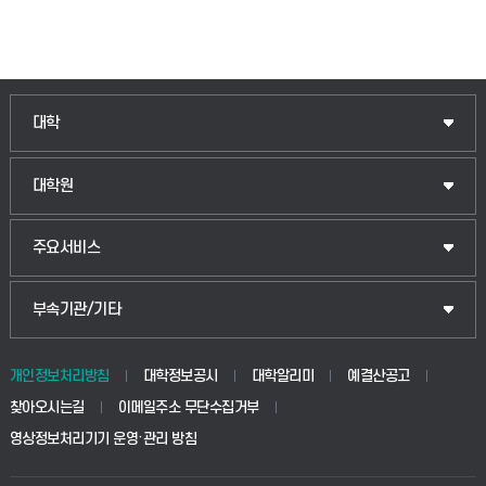
인문융합공공인재학부
대학
법경영학부
일반대학원
대학원
웰니스산업융합학부
산업대학원
입학안내
주요서비스
식물자원조경학부
공공정책대학원
웹메일
중앙도서관
부속기관/기타
동물생명융합학부
경영대학원
학사시스템(학부)
학생생활관(안성)
개인정보처리방침
대학정보공시
대학알리미
예결산공고
생명공학부
찾아오시는길
이메일주소 무단수집거부
교육대학원
학사시스템(전문학사 및 전공심화)
학생생활관(평택)
영상정보처리기기 운영·관리 방침
건설환경공학부
사이버캠퍼스(학부)
발전기금