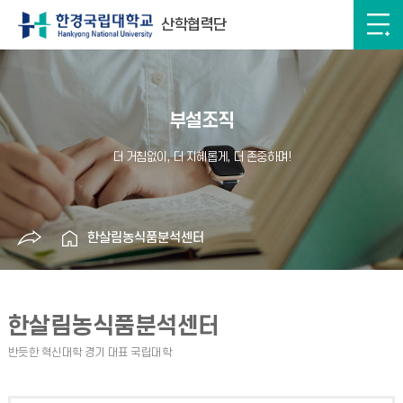
산학협력단
부설조직
한살림농식품분석센터
한살림농식품분석센터