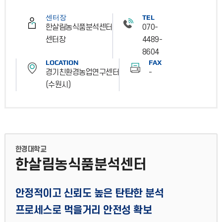
센터장
TEL
한살림농식품분석센터
070-
센터장
4489-
8604
LOCATION
FAX
경기친환경농업연구센터
-
(수원시)
한경대학교
한살림농식품분석센터
안정적이고 신뢰도 높은 탄탄한 분석
프로세스로 먹을거리 안전성 확보