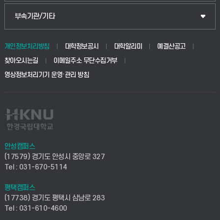
식물자원조경학부
공공정책대학원
웹메일
중앙도서관
부속기관/기타
동물생명융합학부
경영대학원
학사시스템(학부)
학생생활관(안성)
개인정보처리방침
대학정보공시
대학알리미
예결산공고
생명공학부
찾아오시는길
이메일주소 무단수집거부
교육대학원
학사시스템(전문학사 및 전공심화)
학생생활관(평택)
영상정보처리기기 운영·관리 방침
건설환경공학부
사이버캠퍼스(학부)
발전기금
사회안전시스템공학부
사이버캠퍼스(전문학사 및 전공심화)
산학협력단
식품생명화학공학부
시설바로처리서비스
취업지원센터
안성캠퍼스
(17579) 경기도 안성시 중앙로 327
컴퓨터응용수학부
연구실안전관리시스템
Tel : 031-670-5114
창업지원센터
ICT로봇기계공학부
평택캠퍼스
산학연구관리시스템
현장실습지원센터
(17738) 경기도 평택시 삼남로 283
Tel : 031-610-4600
전자전기공학부
찾아오시는길(안성)