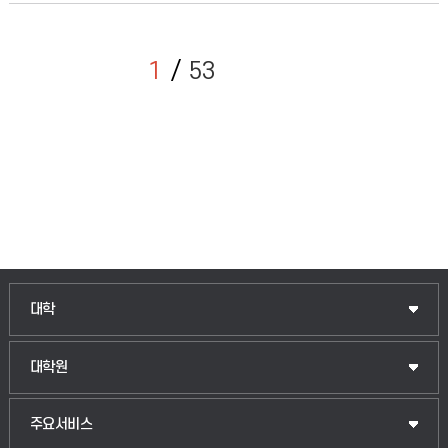
1
53
인문융합공공인재학부
대학
법경영학부
일반대학원
대학원
웰니스산업융합학부
산업대학원
입학안내
주요서비스