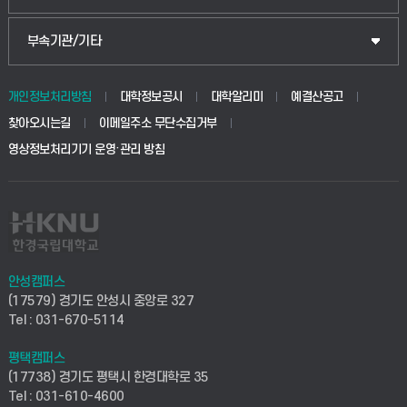
식물자원조경학부
공공정책대학원
웹메일
중앙도서관
부속기관/기타
동물생명융합학부
경영대학원
학사시스템(학부)
학생생활관(안성)
개인정보처리방침
대학정보공시
대학알리미
예결산공고
생명공학부
찾아오시는길
이메일주소 무단수집거부
교육대학원
학사시스템(전문학사 및 전공심화)
학생생활관(평택)
영상정보처리기기 운영·관리 방침
건설환경공학부
사이버캠퍼스(학부)
발전기금
사회안전시스템공학부
사이버캠퍼스(전문학사 및 전공심화)
산학협력단
식품생명화학공학부
시설바로처리서비스
취업지원센터
안성캠퍼스
(17579) 경기도 안성시 중앙로 327
컴퓨터응용수학부
연구실안전관리시스템
Tel : 031-670-5114
창업지원센터
ICT로봇기계공학부
평택캠퍼스
산학연구관리시스템
현장실습지원센터
(17738) 경기도 평택시 한경대학로 35
Tel : 031-610-4600
전자전기공학부