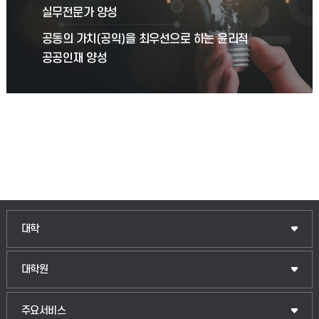
실무전문가 양성
공동의 가치(공익)을 최우선으로 하는 윤리적
공공인재 양성
인문융합공공인재학부
대학
법경영학부
일반대학원
대학원
웰니스산업융합학부
산업대학원
입학안내
주요서비스