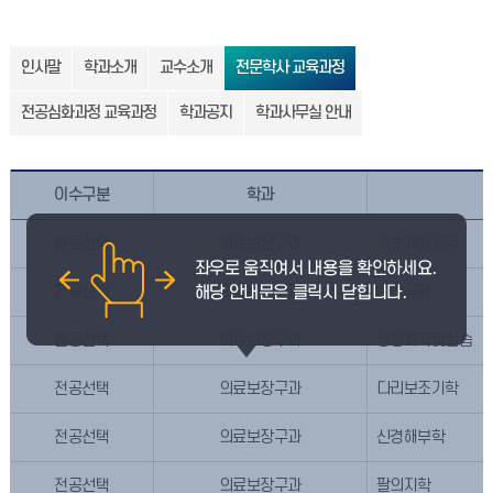
인사말
학과소개
교수소개
전문학사 교육과정
전공심화과정 교육과정
학과공지
학과사무실 안내
이수구분
학과
전공선택
의료보장구과
기초재활공학
전공선택
의료보장구과
인간공학
전공선택
의료보장구과
정형화학및실습
전공선택
의료보장구과
다리보조기학
전공선택
의료보장구과
신경해부학
전공선택
의료보장구과
팔의지학