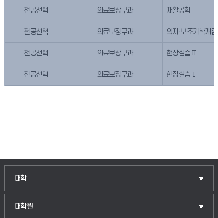
전공선택
의료보장구과
재활공학
전공선택
의료보장구과
의지·보조기학개론
전공선택
의료보장구과
현장실습Ⅱ
전공선택
의료보장구과
현장실습Ⅰ
인문융합공공인재학부
대학
법경영학부
일반대학원
대학원