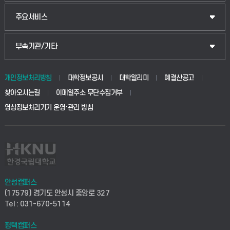
웰니스산업융합학부
산업대학원
입학안내
주요서비스
식물자원조경학부
공공정책대학원
웹메일
중앙도서관
부속기관/기타
동물생명융합학부
경영대학원
학사시스템(학부)
학생생활관(안성)
개인정보처리방침
대학정보공시
대학알리미
예결산공고
생명공학부
찾아오시는길
이메일주소 무단수집거부
교육대학원
학사시스템(전문학사 및 전공심화)
학생생활관(평택)
영상정보처리기기 운영·관리 방침
건설환경공학부
사이버캠퍼스(학부)
발전기금
사회안전시스템공학부
사이버캠퍼스(전문학사 및 전공심화)
산학협력단
식품생명화학공학부
시설바로처리서비스
취업지원센터
안성캠퍼스
(17579) 경기도 안성시 중앙로 327
컴퓨터응용수학부
연구실안전관리시스템
Tel : 031-670-5114
창업지원센터
ICT로봇기계공학부
평택캠퍼스