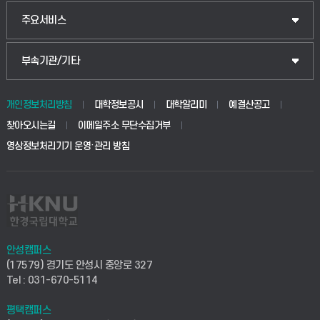
웰니스산업융합학부
산업대학원
입학안내
주요서비스
식물자원조경학부
공공정책대학원
웹메일
중앙도서관
부속기관/기타
동물생명융합학부
경영대학원
학사시스템(학부)
학생생활관(안성)
개인정보처리방침
대학정보공시
대학알리미
예결산공고
생명공학부
찾아오시는길
이메일주소 무단수집거부
교육대학원
학사시스템(전문학사 및 전공심화)
학생생활관(평택)
영상정보처리기기 운영·관리 방침
건설환경공학부
사이버캠퍼스(학부)
발전기금
사회안전시스템공학부
사이버캠퍼스(전문학사 및 전공심화)
산학협력단
식품생명화학공학부
시설바로처리서비스
취업지원센터
안성캠퍼스
(17579) 경기도 안성시 중앙로 327
컴퓨터응용수학부
연구실안전관리시스템
Tel : 031-670-5114
창업지원센터
ICT로봇기계공학부
평택캠퍼스
산학연구관리시스템