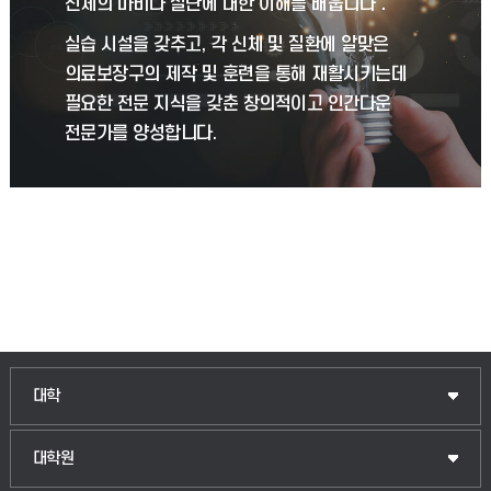
신체의 마비나 절단에 대한 이해를 배웁니다．
실습 시설을 갖추고, 각 신체 및 질환에 알맞은
의료보장구의 제작 및 훈련을 통해 재활시키는데
필요한 전문 지식을 갖춘 창의적이고 인간다운
전문가를 양성합니다.
인문융합공공인재학부
대학
법경영학부
일반대학원
대학원