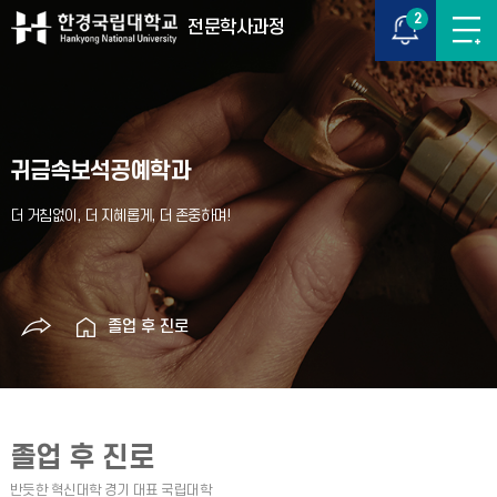
2
전문학사과정
귀금속보석공예학과
졸업 후 진로
졸업 후 진로