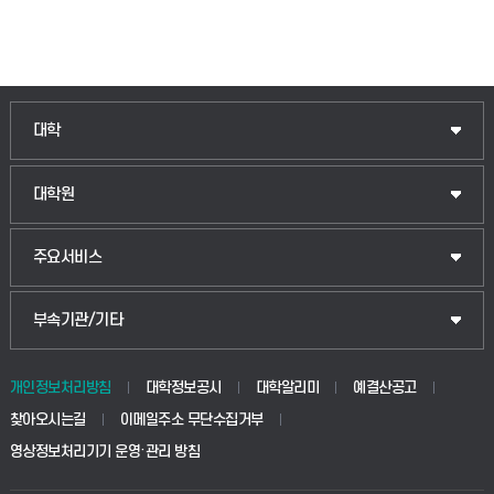
인문융합공공인재학부
대학
법경영학부
일반대학원
대학원
웰니스산업융합학부
산업대학원
입학안내
주요서비스
식물자원조경학부
공공정책대학원
웹메일
중앙도서관
부속기관/기타
동물생명융합학부
경영대학원
학사시스템(학부)
학생생활관(안성)
개인정보처리방침
대학정보공시
대학알리미
예결산공고
생명공학부
찾아오시는길
이메일주소 무단수집거부
교육대학원
학사시스템(전문학사 및 전공심화)
학생생활관(평택)
영상정보처리기기 운영·관리 방침
건설환경공학부
사이버캠퍼스(학부)
발전기금