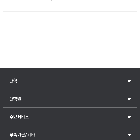
인문융합공공인재학부
대학
법경영학부
일반대학원
대학원
웰니스산업융합학부
산업대학원
입학안내
주요서비스
식물자원조경학부
공공정책대학원
웹메일
중앙도서관
부속기관/기타