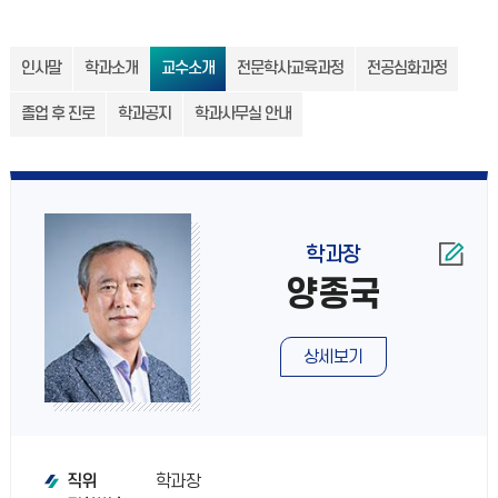
인사말
학과소개
교수소개
전문학사교육과정
전공심화과정
졸업 후 진로
학과공지
학과사무실 안내
학과장
양종국
상세보기
학과장
직위