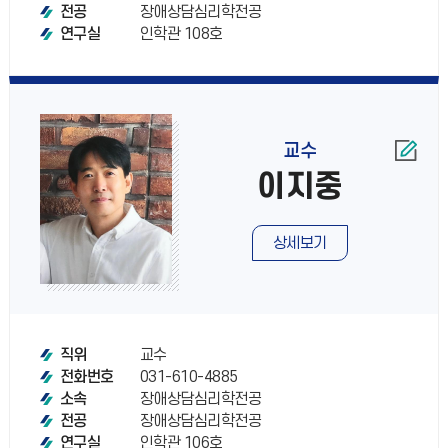
장애상담심리학전공
전공
인학관 108호
연구실
교수
이지중
상세보기
교수
직위
031-610-4885
전화번호
장애상담심리학전공
소속
장애상담심리학전공
전공
인학관 106호
연구실