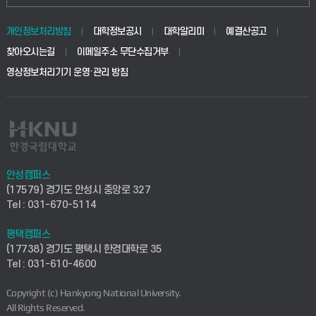
동물생명융합학부
경영대학원
학사시스템(학부)
학생생활관(안성)
개인정보처리방침
대학정보공시
대학알리미
예결산공고
생명공학부
찾아오시는길
이메일주소 무단수집거부
교육대학원
학사시스템(전문학사 및 전공심화)
학생생활관(평택)
영상정보처리기기 운영·관리 방침
건설환경공학부
사이버캠퍼스(학부)
발전기금
사회안전시스템공학부
사이버캠퍼스(전문학사 및 전공심화)
산학협력단
식품생명화학공학부
시설바로처리서비스
취업지원센터
안성캠퍼스
(17579) 경기도 안성시 중앙로 327
컴퓨터응용수학부
연구실안전관리시스템
Tel : 031-670-5114
창업지원센터
ICT로봇기계공학부
평택캠퍼스
산학연구관리시스템
현장실습지원센터
(17738) 경기도 평택시 한경대학로 35
Tel : 031-610-4600
전자전기공학부
찾아오시는길(안성)
평생교육원
Copyright (c) Hankyong National University.
디자인건축융합학부
All Rights Reserved.
찾아오시는길(평택)