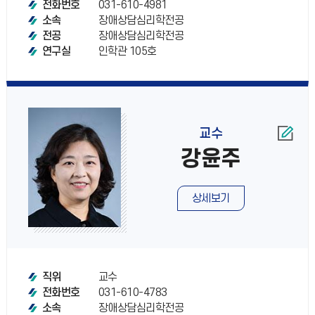
031-610-4981
전화번호
장애상담심리학전공
소속
장애상담심리학전공
전공
인학관 105호
연구실
교수
강윤주
상세보기
교수
직위
031-610-4783
전화번호
장애상담심리학전공
소속