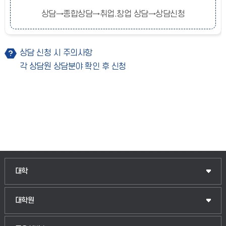
상담→종합상담→취업.창업 상담→상담신청
상담 신청 시 주의사항
각 상담원 상담분야 확인 후 신청
인문융합공공인재학부
대학
법경영학부
일반대학원
대학원
웰니스산업융합학부