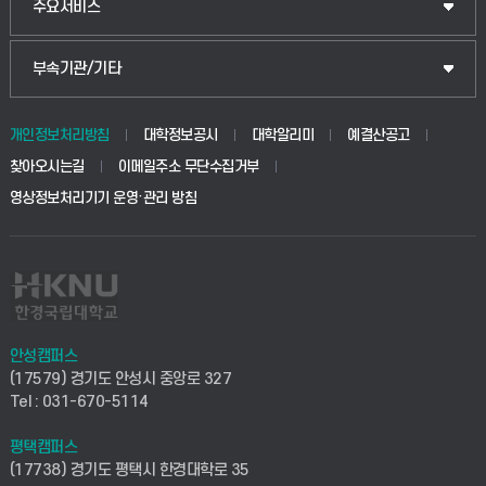
산업대학원
입학안내
주요서비스
식물자원조경학부
공공정책대학원
웹메일
중앙도서관
부속기관/기타
동물생명융합학부
경영대학원
학사시스템(학부)
학생생활관(안성)
개인정보처리방침
대학정보공시
대학알리미
예결산공고
생명공학부
찾아오시는길
이메일주소 무단수집거부
교육대학원
학사시스템(전문학사 및 전공심화)
학생생활관(평택)
영상정보처리기기 운영·관리 방침
건설환경공학부
사이버캠퍼스(학부)
발전기금
사회안전시스템공학부
사이버캠퍼스(전문학사 및 전공심화)
산학협력단
식품생명화학공학부
시설바로처리서비스
취업지원센터
안성캠퍼스
(17579) 경기도 안성시 중앙로 327
컴퓨터응용수학부
연구실안전관리시스템
Tel : 031-670-5114
창업지원센터
ICT로봇기계공학부
평택캠퍼스
산학연구관리시스템
현장실습지원센터
(17738) 경기도 평택시 한경대학로 35