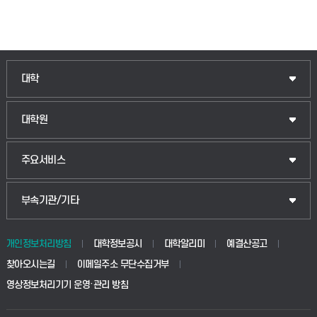
인문융합공공인재학부
대학
법경영학부
일반대학원
대학원
웰니스산업융합학부
산업대학원
입학안내
주요서비스
식물자원조경학부
공공정책대학원
웹메일
중앙도서관
부속기관/기타
동물생명융합학부
경영대학원
학사시스템(학부)
학생생활관(안성)
개인정보처리방침
대학정보공시
대학알리미
예결산공고
생명공학부
찾아오시는길
이메일주소 무단수집거부
교육대학원
학사시스템(전문학사 및 전공심화)
학생생활관(평택)
영상정보처리기기 운영·관리 방침
건설환경공학부
사이버캠퍼스(학부)
발전기금