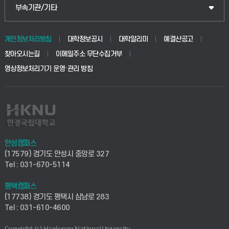
공공정책대학원
웹메일
중앙도서관
부속기관/기타
동물생명융합학부
경영대학원
학사시스템(학부)
학생생활관(안성)
개인정보처리방침
대학정보공시
대학알리미
예결산공고
생명공학부
찾아오시는길
이메일주소 무단수집거부
교육대학원
학사시스템(전문학사 및 전공심화)
학생생활관(평택)
영상정보처리기기 운영·관리 방침
건설환경공학부
사이버캠퍼스(학부)
발전기금
사회안전시스템공학부
사이버캠퍼스(전문학사 및 전공심화)
산학협력단
식품생명화학공학부
시설바로처리서비스
취업지원센터
안성캠퍼스
(17579) 경기도 안성시 중앙로 327
컴퓨터응용수학부
연구실안전관리시스템
Tel : 031-670-5114
창업지원센터
ICT로봇기계공학부
평택캠퍼스
산학연구관리시스템
현장실습지원센터
(17738) 경기도 평택시 삼남로 283
Tel : 031-610-4600
전자전기공학부
찾아오시는길(안성)
평생교육원
Copyright (c) Hankyong National University.