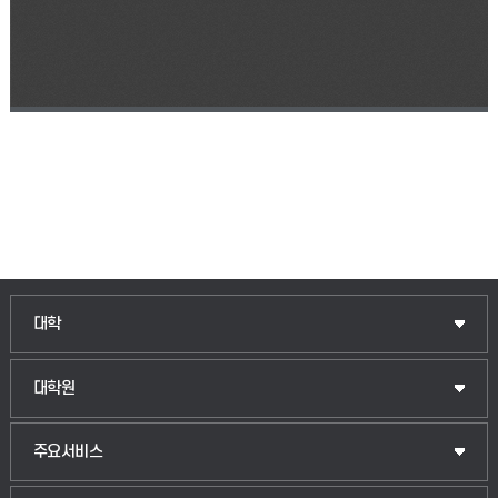
인문융합공공인재학부
대학
법경영학부
일반대학원
대학원
웰니스산업융합학부
산업대학원
입학안내
주요서비스
식물자원조경학부