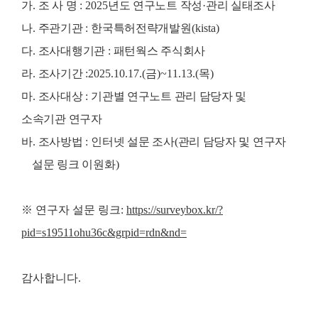
가
.
조 사 명
:
2025
년도 연구노트 작성
·
관리 실태조사
나
.
주관기관
:
한국특허전략개발원
(kista)
다
.
조사대행기관
:
패턴웍스 주식회사
라
.
조사기간
:
2025.10.17.(
금
)~11.13.(
목
)
마
.
조사대상
:
기관별 연구노트 관리 담당자 및
소속기관 연구자
바
.
조사방법
:
인터넷 설문 조사
(
관리 담당자 및 연구자
설문 링크 이원화
)
※ 연구자 설문 링크:
https://surveybox.kr/?
pid=s19511ohu36c&grpid=rdn&nd
=
감사합니다.